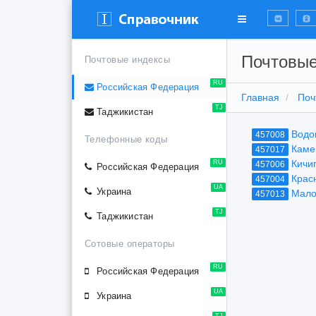
Почтовые
Почтовые индексы
RU
Российская Федерация
Главная
Поч
TJ
Таджикистан
Водо
457008
Телефонные коды
Каме
457017
Кичи
RU
457006
Российская Федерация
Крас
457004
UA
Украина
Мало
457013
TJ
Таджикистан
Сотовые операторы
RU
Российская Федерация
UA
Украина
TJ