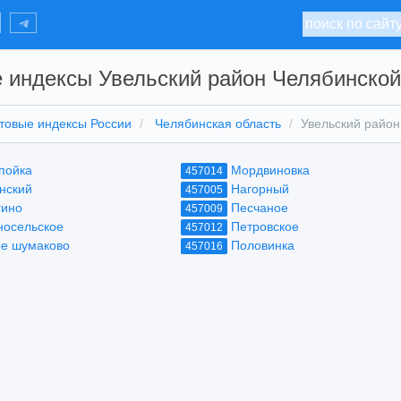
 индексы Увельский район Челябинской
товые индексы России
Челябинская область
Увельский район
пойка
Мордвиновка
457014
нский
Нагорный
457005
гино
Песчаное
457009
носельское
Петровское
457012
е шумаково
Половинка
457016