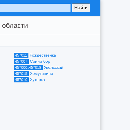
 области
Рождественка
457011
Синий бор
457007
Увельский
457000..457018
Хомутинино
457015
Хуторка
457010