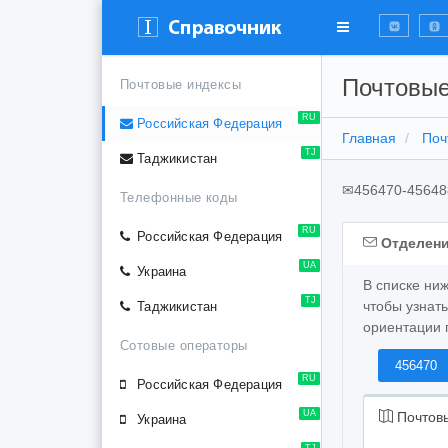
Почтовые
Почтовые индексы
RU
Российская Федерация
Главная
Поч
TJ
Таджикистан
✉
456470-45648
Телефонные коды
RU
Российская Федерация
Отделени
UA
Украина
В списке ни
TJ
чтобы узнат
Таджикистан
ориентации 
Сотовые операторы
456470
RU
Российская Федерация
UA
Почтовы
Украина
TJ