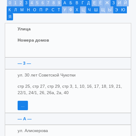
0
1
2
3
4
5
6
7
8
9
А
Б
В
Г
Д
Е
Ё
Ж
З
И
Й
К
Л
М
Н
О
П
Р
С
Т
У
Ф
Х
Ц
Ч
Ш
Щ
Ы
Э
Ю
Я
Улица
Номера домов
— 3 —
ул. 30 лет Советской Чукотки
стр 25, стр 27, стр 29, стр 3, 1, 10, 16, 17, 18, 19, 21,
22/1, 24/1, 26, 26а, 2а, 40
...
— А —
ул. Алискерова