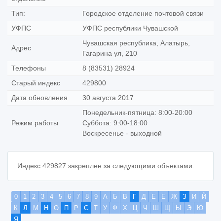
Тип:
Городское отделение почтовой связи
УФПС
УФПС республики Чувашской
Чувашская республика, Алатырь,
Адрес
Гагарина ул, 210
Телефоны
8 (83531) 28924
Старый индекс
429800
Дата обновления
30 августа 2017
Понедельник-пятница: 8:00-20:00
Режим работы
Суббота: 9:00-18:00
Воскресенье - выходной
Индекс 429827 закреплен за следующими объектами:
0
1
2
3
4
5
6
7
8
9
А
Б
В
Г
Д
Е
Ё
Ж
З
И
Й
К
Л
М
Н
О
П
Р
С
Т
У
Ф
Х
Ц
Ч
Ш
Щ
Ы
Э
Ю
Я