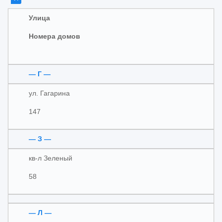
Улица
Номера домов
— Г —
ул. Гагарина
147
— З —
кв-л Зеленый
58
— Л —