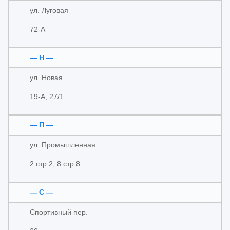
ул. Луговая
72-А
— Н —
ул. Новая
19-А, 27/1
— П —
ул. Промышленная
2 стр 2, 8 стр 8
— С —
Спортивный пер.