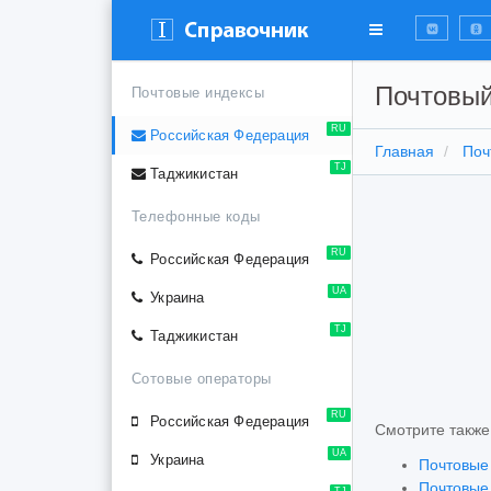
Почтовый
Почтовые индексы
RU
Российская Федерация
Главная
Поч
TJ
Таджикистан
Телефонные коды
RU
Российская Федерация
UA
Украина
TJ
Таджикистан
Сотовые операторы
RU
Российская Федерация
Смотрите также
UA
Украина
Почтовые
Почтовые
TJ