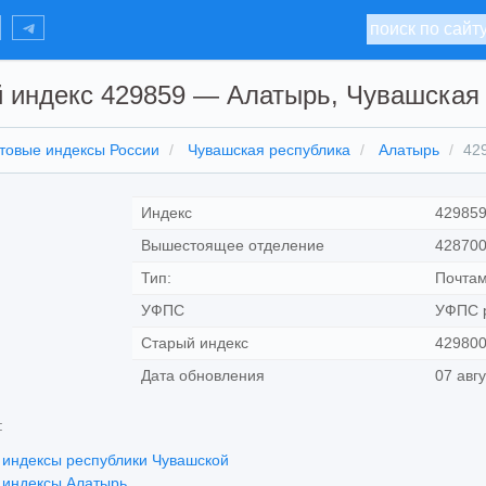
 индекс 429859 — Алатырь, Чувашская
товые индексы России
Чувашская республика
Алатырь
42
Индекс
42985
Вышестоящее отделение
428700
Тип:
Почтам
УФПС
УФПС р
Старый индекс
42980
Дата обновления
07 авг
:
 индексы республики Чувашской
 индексы Алатырь