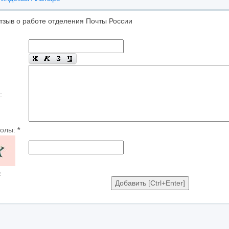
тзыв о работе отделения Почты России
:
волы:
*
ь