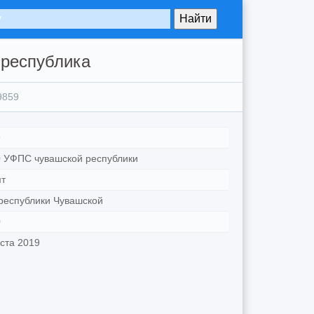
 республика
9859
9
 УФПС чувашской республики
т
еспублики Чувашской
0
уста 2019