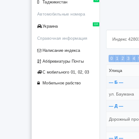
Таджикистан
Автомобильные номера
UA
Украина
Справочная информация
Индекс 4280
Написание индекса
0
1
2
3
4
Аббревиатуры Почты
Улица
С мобильного 01, 02, 03
— Б —
Мобильное рабство
ул. Баумана
— Д —
Дорожный про
— И —