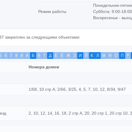
Понедельник-пятниц
Режим работы
Суббота: 9:00-18:00
Воскресенье - выхо
37 закреплен за следующими объектами:
5
6
7
8
9
А
Б
В
Г
Д
Е
Ё
Ж
З
И
Й
К
Л
М
Н
О
П
Р
Номера домов
1/68, 10 стр А, 2/66, 3/25, 4, 5, 7, 10, 12, 8/34, 9/47
езд
2, 10, 12, 14, 16, 18, 2 стр А, 20, 20 стр 1, 20 стр 10, 