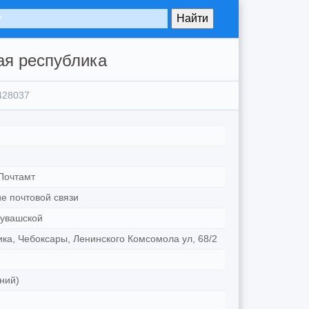
ая республика
428037
Почтамт
е почтовой связи
увашской
ка, Чебоксары, Ленинского Комсомола ул, 68/2
ний)