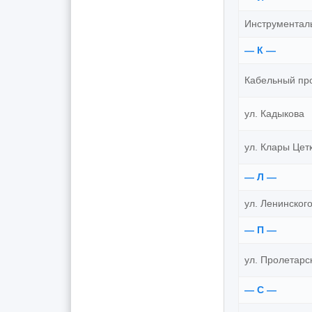
Инструментал
— К —
Кабельный пр
ул. Кадыкова
ул. Клары Цет
— Л —
ул. Ленинског
— П —
ул. Пролетарс
— С —