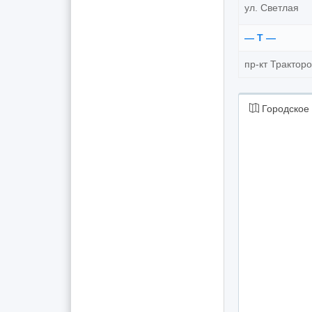
ул. Светлая
— Т —
пр-кт Трактор
Городское 