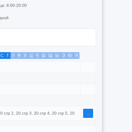
а: 8:00-20:00
дной
С
Т
У
Ф
Х
Ц
Ч
Ш
Щ
Ы
Э
Ю
Я
20 стр 2, 20 стр 3, 20 стр 4, 20 стр 5, 20
...