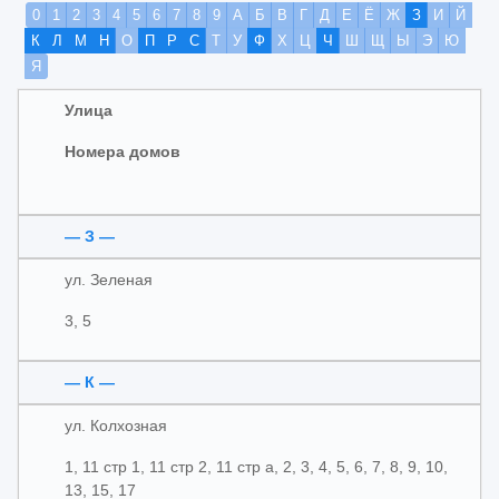
0
1
2
3
4
5
6
7
8
9
А
Б
В
Г
Д
Е
Ё
Ж
З
И
Й
К
Л
М
Н
О
П
Р
С
Т
У
Ф
Х
Ц
Ч
Ш
Щ
Ы
Э
Ю
Я
Улица
Номера домов
— З —
ул. Зеленая
3, 5
— К —
ул. Колхозная
1, 11 стр 1, 11 стр 2, 11 стр а, 2, 3, 4, 5, 6, 7, 8, 9, 10,
13, 15, 17