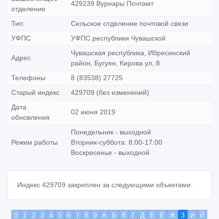
429239 Вурнары Почтамт
отделение
Тип:
Сельское отделение почтовой связи
УФПС
УФПС республики Чувашской
Чувашская республика, Ибресинский
Адрес
район, Бугуян, Кирова ул, 8
Телефоны
8 (83538) 27725
Старый индекс
429709 (без изменений)
Дата
02 июня 2019
обновления
Понедельник - выходной
Режим работы
Вторник-суббота: 8:00-17:00
Воскресенье - выходной
Индекс 429709 закреплен за следующими объектами:
0
1
2
3
4
5
6
7
8
9
А
Б
В
Г
Д
Е
Ё
Ж
З
И
Й