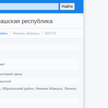
вашская республика
район
Нижние абакасы
429713
амт
очтовой связи
ашской
, Ибресинский район, Нижние Абакасы, Ленина