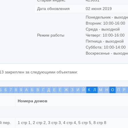
Старый индекс
429691
Дата обновления
02 июня 2019
Понедельник - выход
Вторник: 10:00-16:00
Среда - выходной
Режим работы
Четверг: 10:00-16:00
Пятница - выходной
Суббота: 10:00-14:00
Воскресенье - выходн
13 закреплен за следующими объектами:
5
6
7
8
9
А
Б
В
Г
Д
Е
Ё
Ж
З
И
Й
К
Л
М
Н
О
П
Р
Номера домов
й пер.
1 стр 1, 2 стр 2, 3 стр 3, 4 стр 4, 5 стр 5, 8 стр 8