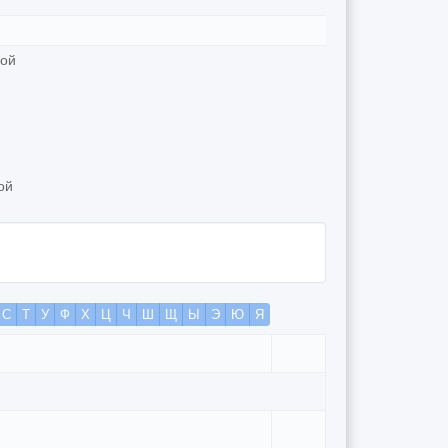
ной
ой
С
Т
У
Ф
Х
Ц
Ч
Ш
Щ
Ы
Э
Ю
Я