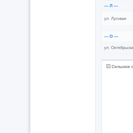
— Л —
ул. Луговая
— О —
ул. Октябрьск
Сельское 