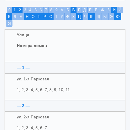
0
1
2
3
4
5
6
7
8
9
А
Б
В
Г
Д
Е
Ё
Ж
З
И
Й
К
Л
М
Н
О
П
Р
С
Т
У
Ф
Х
Ц
Ч
Ш
Щ
Ы
Э
Ю
Я
Улица
Номера домов
— 1 —
ул. 1-я Парковая
1, 2, 3, 4, 5, 6, 7, 8, 9, 10, 11
— 2 —
ул. 2-я Парковая
1, 2, 3, 4, 5, 6, 7