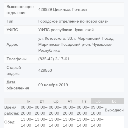
Вышестоящее
429929 Цивильск Почтамт
отделение
Тип:
Городское отделение почтовой связи
УФПС
УФПС республики Чувашской
ул. Котовского, 33, г. Мариинский Посад,
Адрес
Мариинско-Посадский р-он, Чувашская
Республика
Телефоны
(835-42) 2-17-61
Старый
429550
индекс
Дата
09 ноября 2019
обновления
Пн
Вт
Ср
Чт
Пт
Сб
Вс
Время
08:00–
08:00–
08:00–
08:00–
08:00–
09:00–
Выходной
работы:
20:00
20:00
20:00
20:00
20:00
18:00
13:00–
13:00–
13:00–
13:00–
13:00–
13:00–
Обед:
14:00
14:00
14:00
14:00
14:00
14:00