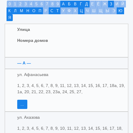
0
1
2
3
4
5
6
7
8
9
А
Б
В
Г
Д
Е
Ё
Ж
З
И
Й
К
Л
М
Н
О
П
Р
С
Т
У
Ф
Х
Ц
Ч
Ш
Щ
Ы
Э
Ю
Я
Улица
Номера домов
— А —
ул. Афанасьева
1, 2, 3, 4, 5, 6, 7, 8, 9, 11, 12, 13, 14, 15, 16, 17, 18а, 19,
1а, 20, 21, 22, 23, 23а, 24, 25, 27,
...
ул. Ахазова
1, 2, 3, 4, 5, 6, 7, 8, 9, 10, 11, 12, 13, 14, 15, 16, 17, 18,