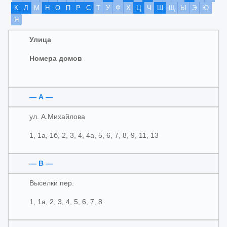
К
Л
М
Н
О
П
Р
С
Т
У
Ф
Х
Ц
Ч
Ш
Щ
Ы
Э
Ю
Я
Улица
Номера домов
— А —
ул. А.Михайлова
1, 1а, 1б, 2, 3, 4, 4а, 5, 6, 7, 8, 9, 11, 13
— В —
Выселки пер.
1, 1а, 2, 3, 4, 5, 6, 7, 8