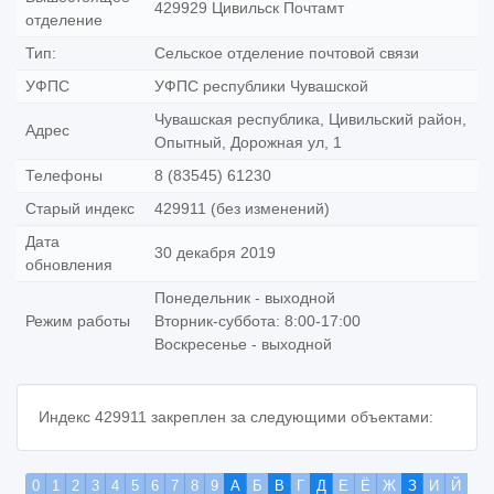
429929 Цивильск Почтамт
отделение
Тип:
Сельское отделение почтовой связи
УФПС
УФПС республики Чувашской
Чувашская республика, Цивильский район,
Адрес
Опытный, Дорожная ул, 1
Телефоны
8 (83545) 61230
Старый индекс
429911 (без изменений)
Дата
30 декабря 2019
обновления
Понедельник - выходной
Режим работы
Вторник-суббота: 8:00-17:00
Воскресенье - выходной
Индекс 429911 закреплен за следующими объектами:
0
1
2
3
4
5
6
7
8
9
А
Б
В
Г
Д
Е
Ё
Ж
З
И
Й