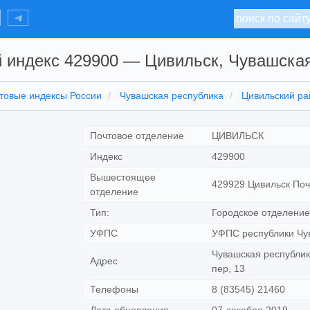
 индекс 429900 — Цивильск, Чувашска
товые индексы России
Чувашская республика
Цивильский ра
Почтовое отделение
ЦИВИЛЬСК
Индекс
429900
Вышестоящее
429929 Цивильск Поч
отделение
Тип:
Городское отделение
УФПС
УФПС республики Чу
Чувашская республик
Адрес
пер, 13
Телефоны
8 (83545) 21460