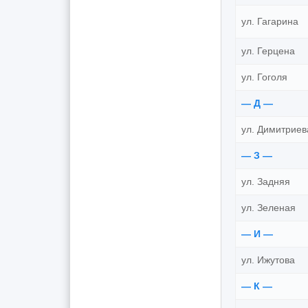
ул. Гагарина
ул. Герцена
ул. Гоголя
— Д —
ул. Димитриев
— З —
ул. Задняя
ул. Зеленая
— И —
ул. Ижутова
— К —