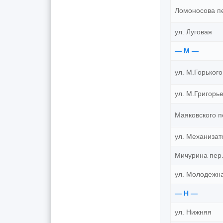
Ломоносова п
ул. Луговая
— М —
ул. М.Горького
ул. М.Григорь
Маяковского п
ул. Механизат
Мичурина пер
ул. Молодежн
— Н —
ул. Нижняя