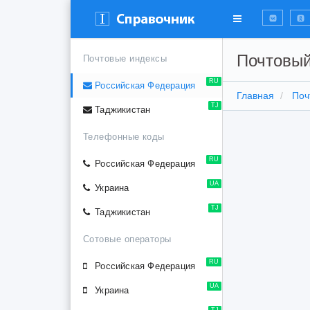
Почтовый
Почтовые индексы
RU
Российская Федерация
Главная
Поч
TJ
Таджикистан
Телефонные коды
RU
Российская Федерация
UA
Украина
TJ
Таджикистан
Сотовые операторы
RU
Российская Федерация
UA
Украина
TJ