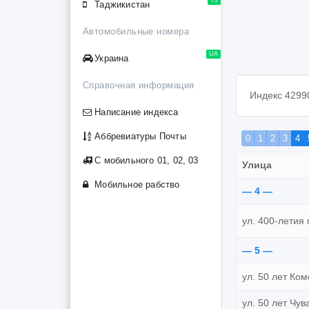
Таджикистан
Автомобильные номера
UA
Украина
Справочная информация
Индекс 4299
Написание индекса
Аббревиатуры Почты
0
1
2
3
4
С мобильного 01, 02, 03
Улица
Мобильное рабство
— 4 —
ул. 400-летия 
— 5 —
ул. 50 лет Ко
ул. 50 лет Чу