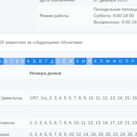
Дата обновления
07 декабря 2019
Понедельник-пятница
Режим работы
Суббота: 9:00-18:00
Воскресенье: 9:00-14
00 закреплен за следующими объектами:
5
6
7
8
9
А
Б
В
Г
Д
Е
Ё
Ж
З
И
Й
К
Л
М
Н
О
П
Р
Номера домов
г.Цивильска
1/97, 1/а, 2, 3, 4, 5, 6, 7, 8, 9, 10, 11, 12, 13, 14, 15, 1
мсомола
1, 2, 3, 4, 5, 6, 7, 8, 9, 10, 11, 12, 13, 14, 17, 19, 21, 2
вашии
2, 3, 4, 5, 6, 7, 8, 9, 10, 12, 14, 16, 18, 20, 22, 24, 26,