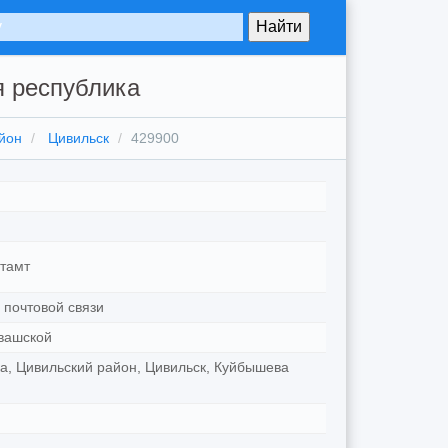
я республика
йон
Цивильск
429900
тамт
 почтовой связи
вашской
а, Цивильский район, Цивильск, Куйбышева