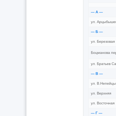
— А —
ул. Арцыбыше
— Б —
ул. Березовая
Боцманова пе
ул. Братьев С
— В —
ул. В.Непейц
ул. Верхняя
ул. Восточная
— Г —