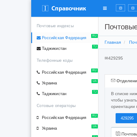
Почтовые
Почтовые индексы
RU
Российская Федерация
Главная
Поч
TJ
Таджикистан
✉
429295
Телефонные коды
RU
Российская Федерация
Отделени
UA
Украина
TJ
В списке ни
Таджикистан
чтобы узнат
Сотовые операторы
ориентации 
RU
Российская Федерация
429295
UA
Украина
Почтовы
TJ