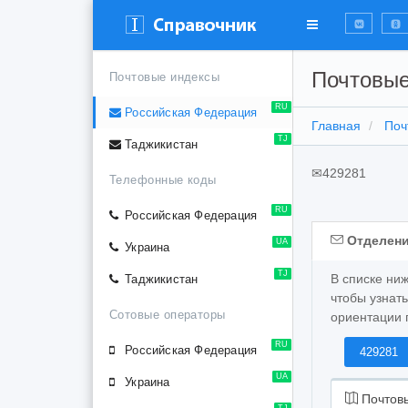
Почтовы
Почтовые индексы
RU
Российская Федерация
Главная
Поч
TJ
Таджикистан
✉
429281
Телефонные коды
RU
Российская Федерация
Отделени
UA
Украина
TJ
В списке ни
Таджикистан
чтобы узнат
Сотовые операторы
ориентации 
RU
Российская Федерация
429281
UA
Украина
Почтовы
TJ