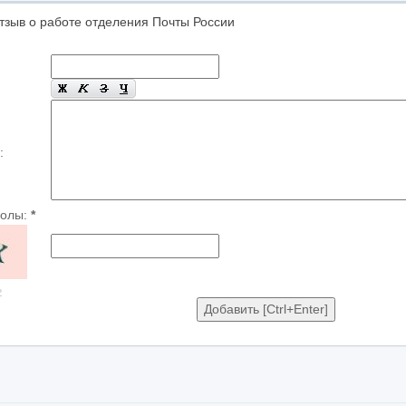
тзыв о работе отделения Почты России
:
волы:
*
ь