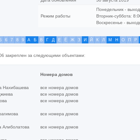
Дата обновления
30 августа 2019
Понедельник - выхо
Режим работы
Вторник-суббота: 8:0
Воскресенье - выход
5
6
7
8
9
А
Б
В
Г
Д
Е
Ё
Ж
З
И
Й
К
Л
М
Н
О
П
Р
06 закреплен за следующими объектами:
Номера домов
на Нахибашева
все номера домов
джиева
все номера домов
пова
все номера домов
рагимова
все номера домов
а Алиболатова
все номера домов