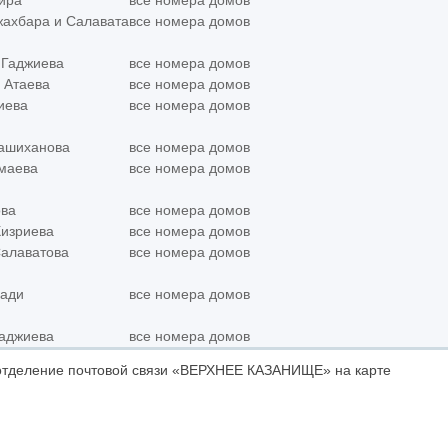
кира
все номера домов
жахбара и Салавата
все номера домов
 Гаджиева
все номера домов
 Атаева
все номера домов
иева
все номера домов
Рашиханова
все номера домов
омаева
все номера домов
ова
все номера домов
Хизриева
все номера домов
Салаватова
все номера домов
Кади
все номера домов
Гаджиева
все номера домов
отделение почтовой связи «ВЕРХНЕЕ КАЗАНИЩЕ» на карте