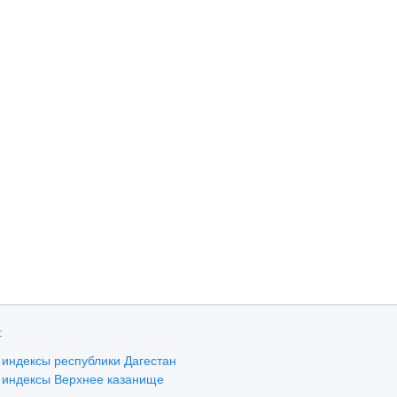
:
 индексы республики Дагестан
 индексы Верхнее казанище