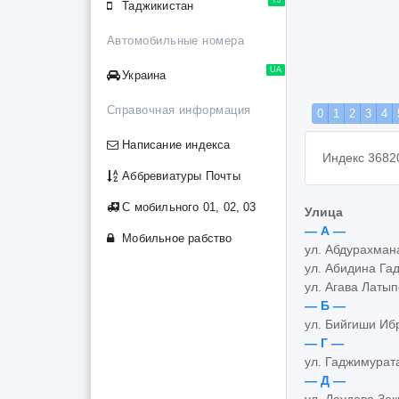
Таджикистан
Автомобильные номера
UA
Украина
Справочная информация
0
1
2
3
4
Написание индекса
Индекс 3682
Аббревиатуры Почты
С мобильного 01, 02, 03
Улица
— А —
Мобильное рабство
ул. Абдурахма
ул. Абидина Га
ул. Агава Латы
— Б —
ул. Бийгиши Иб
— Г —
ул. Гаджимурат
— Д —