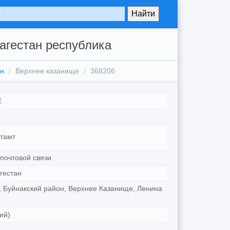
агестан республика
он
Верхнее казанище
368206
Е
тамт
почтовой связи
гестан
, Буйнакский район, Верхнее Казанище, Ленина
ий)