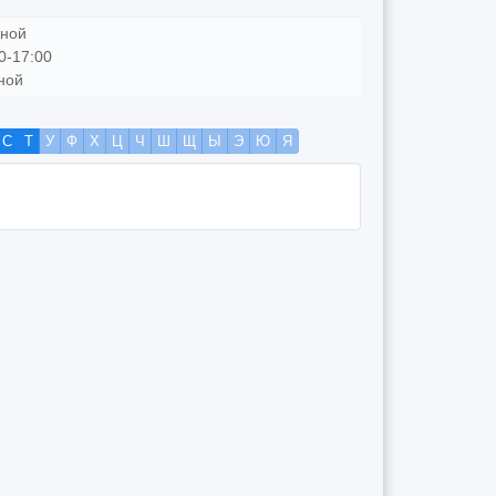
дной
0-17:00
ной
С
Т
У
Ф
Х
Ц
Ч
Ш
Щ
Ы
Э
Ю
Я