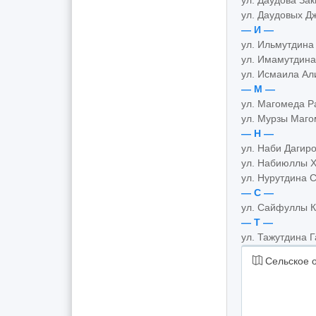
ул. Даудова За
ул. Даудовых Д
— И —
ул. Ильмутдина
ул. Имамутдина
ул. Исмаила Ал
— М —
ул. Магомеда 
ул. Мурзы Маг
— Н —
ул. Наби Дагир
ул. Набиюллы 
ул. Нурутдина 
— С —
ул. Сайфуллы 
— Т —
ул. Тажутдина 
Сельское 