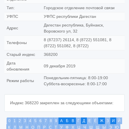
Тип:
Городское отделение почтовой связи
УФПС
УФПС республики Дагестан
Дагестан республика, Буйнакск,
Адрес
Воровского ул, 32
8 (87237) 26114, 8 (8722) 551081, 8
Телефоны
(8722) 551082, 8 (8722)
Старый индекс
368200
Дата
09 декабря 2019
обновления
Понедельник-пятница: 8:00-19:00
Режим работы
Суббота-воскресенье: 8:00-17:00
Индекс 368220 закреплен за следующими объектами:
0
1
2
3
4
5
6
7
8
9
А
Б
В
Г
Д
Е
Ё
Ж
З
И
Й
К
Л
М
Н
О
П
Р
С
Т
У
Ф
Х
Ц
Ч
Ш
Щ
Ы
Э
Ю