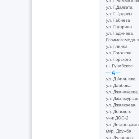
ул. Г.Бамматов
ул. Г.Далгата
ул. Г.Цадасы
ул. Габиева
ул. Гагарина
ул. Гаджиева
Газимагомеда п
ул. Глинки
ул. Гоголева
ул. Горького
ш. Гунибское
— Д —
ул. Д.Апашева
ул. Даибова
ул. Джанакаева
ул. Джанмурзае
ул. Джаякаева
ул. Донского
уч-к ДОС-2
ул. Достоевског
мкр. Дружба
ул. Дударова