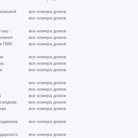
Балковой
все номера домов
все номера домов
-таш
все номера домов
рожная
все номера домов
ок ПМК
все номера домов
ва
все номера домов
ер.
все номера домов
а
все номера домов
все номера домов
все номера домов
а
все номера домов
хсаидова
все номера домов
ева
все номера домов
 Гаджиева
все номера домов
адарского
все номера домов