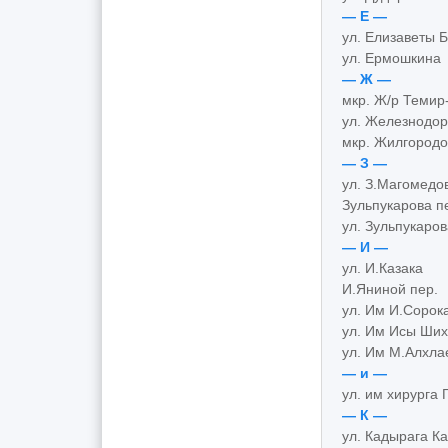
— Е —
ул. Елизаветы 
ул. Ермошкина
— Ж —
мкр. Ж/р Темир
ул. Железнодо
мкр. Жилгород
— З —
ул. З.Магомедо
Зульпукарова п
ул. Зульпукаров
— И —
ул. И.Казака
И.Яниной пер.
ул. Им И.Сорок
ул. Им Исы Ши
ул. Им М.Алхла
— и —
ул. им хирурга
— К —
ул. Кадырага К