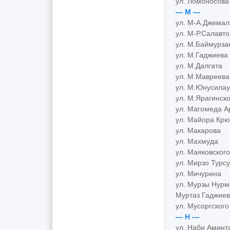
ул. Ломоносова
— М —
ул. М-А.Джемал
ул. М-Р.Салавто
ул. М.Баймурза
ул. М.Гаджиева
ул. М.Далгата
ул. М.Мавреева
ул. М.Юнусилау
ул. М.Ярагинско
ул. Магомеда А
ул. Майора Крю
ул. Макарова
ул. Махмуда
ул. Маяковского
ул. Мирзо Турс
ул. Мичурина
ул. Мурзы Нур
Муртаз Гаджиев
ул. Мусоргского
— Н —
ул. Наби Аминт