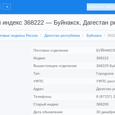
 индекс 368222 — Буйнакск, Дагестан р
товые индексы России
Дагестан республика
Буйнакск
368
Почтовое отделение
БУЙНАКСК
Индекс
368222
Вышестоящее отделение
368229 Бу
Тип:
Городское 
УФПС
УФПС респ
Адрес
Дагестан р
Телефоны
8 (87237) 
Старый индекс
368200
Дата обновления
30 декабря