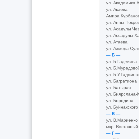
ул. Академика 
ул. Акаева
Амира Курбанов
ул. Анны Покро
ул. Асадулы Че
ул. Ассадулы Х
ул. Атаева
ул. Ахмеда Сул
— Б —
ул. Б.Гаджиева
ул. Б.Мурадово
ул. Б.У.Гаджиев
ул. Багратиона
ул. Батырая
ул. Биярслана-
ул. Бородина
ул. Буйнакского
— В —
ул. В.Мариенко
мкр. Восточный
— Г —