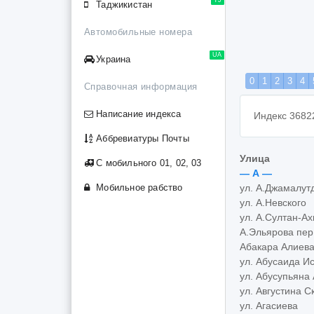
Таджикистан
Автомобильные номера
UA
Украина
0
1
2
3
4
Справочная информация
Написание индекса
Индекс 3682
Аббревиатуры Почты
Улица
С мобильного 01, 02, 03
— А —
Мобильное рабство
ул. А.Джамалут
ул. А.Невского
ул. А.Султан-А
А.Эльярова пер
Абакара Алиева
ул. Абусаида И
ул. Абусупьяна
ул. Августина С
ул. Агасиева