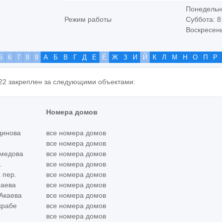
Понедельни
Режим работы
Суббота: 8
Воскресень
5
6
7
8
9
А
Б
В
Г
Д
Е
Ё
Ж
З
И
Й
К
Л
М
Н
О
П
Р
22 закреплен за следующими объектами:
Номера домов
динова
все номера домов
все номера домов
хмедова
все номера домов
.
все номера домов
 пер.
все номера домов
саева
все номера домов
 Акаева
все номера домов
крабе
все номера домов
все номера домов