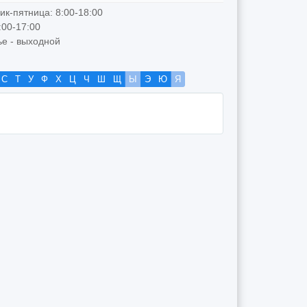
к-пятница: 8:00-18:00
:00-17:00
е - выходной
С
Т
У
Ф
Х
Ц
Ч
Ш
Щ
Ы
Э
Ю
Я