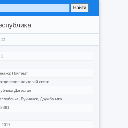
еспублика
222
 2
йнакск Почтамт
отделение почтовой связи
ублики Дагестан
еспублика, Буйнакск, Дружба мкр
22861
 2017