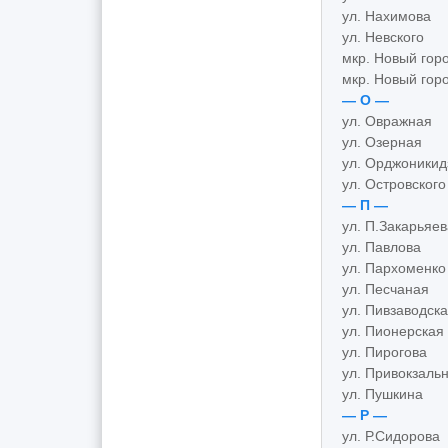
ул. Нахимова
ул. Невского
мкр. Новый гор
мкр. Новый гор
— О —
ул. Овражная
ул. Озерная
ул. Орджоникид
ул. Островского
— П —
ул. П.Закарьяев
ул. Павлова
ул. Пархоменко
ул. Песчаная
ул. Пивзаводск
ул. Пионерская
ул. Пирогова
ул. Привокзаль
ул. Пушкина
— Р —
ул. Р.Сидорова