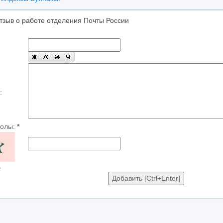
тзыв о работе отделения Почты России
:
волы:
*
ь