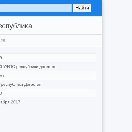
еспублика
229
9
0 УФПС республики дагестан
мт
республики Дагестан
0
кабря 2017