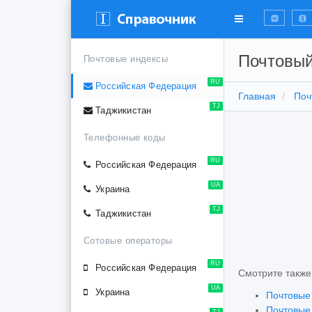
Почтовый
Почтовые индексы
RU
Российская Федерация
Главная
Поч
TJ
Таджикистан
Телефонные коды
RU
Российская Федерация
UA
Украина
TJ
Таджикистан
Сотовые операторы
RU
Российская Федерация
Смотрите также
UA
Украина
Почтовые
Почтовые
TJ