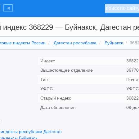
 индекс 368229 — Буйнакск, Дагестан р
товые индексы России
Дагестан республика
Буйнакск
368
Индекс
36822
Вышестоящее отделение
36770
Тип:
Почта
УФПС
УФПС 
Старый индекс
36822
Дата обновления
09 де
:
 индексы республики Дагестан
 индексы Буйнакск